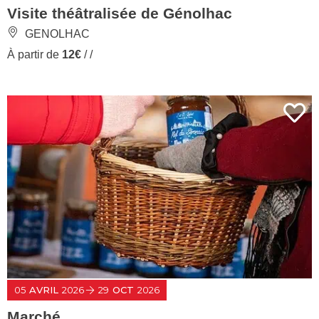
Visite théâtralisée de Génolhac
GENOLHAC
À partir de
12€
/ /
05
AVRIL
2026
29
OCT
2026
Marché