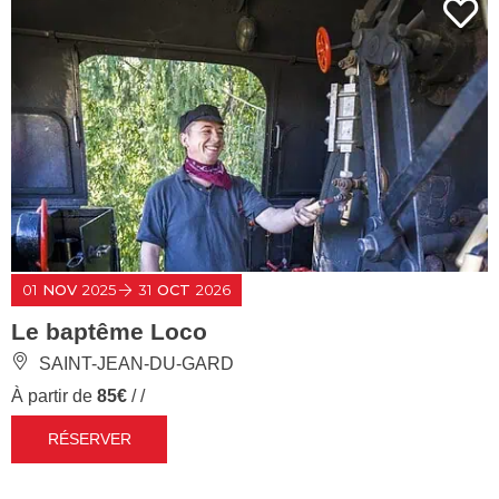
01
NOV
2025
31
OCT
2026
Le baptême Loco
SAINT-JEAN-DU-GARD
À partir de
85€
/ /
RÉSERVER