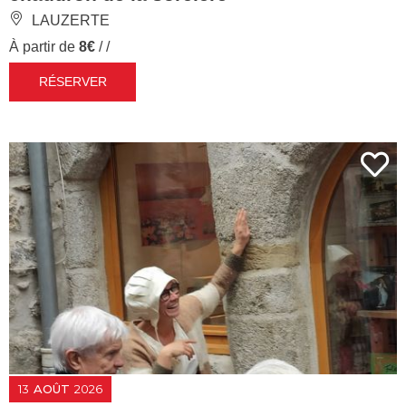
LAUZERTE
À partir de
8€
/ /
RÉSERVER
13
AOÛT
2026