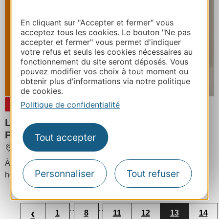
En cliquant sur "Accepter et fermer" vous
acceptez tous les cookies. Le bouton "Ne pas
accepter et fermer" vous permet d'indiquer
votre refus et seuls les cookies nécessaires au
fonctionnement du site seront déposés. Vous
pouvez modifier vos choix à tout moment ou
obtenir plus d'informations via notre politique
de cookies.
Politique de confidentialité
19
DÉC
2026
03
JANV
2027
Livret-découverte Galerie Jean-Marie
Périer
Tout accepter
VILLENEUVE
À partir de
€
/ / Gratuit. Inclus dans le prix d'entrée, sur les
Personnaliser
Tout refuser
horaires d'ouverture du monument.
...
...
‹
1
8
11
12
13
14