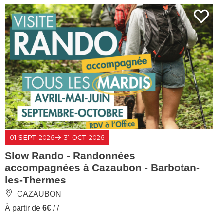
01
SEPT
2026
31
OCT
2026
Slow Rando - Randonnées
accompagnées à Cazaubon - Barbotan-
les-Thermes
CAZAUBON
À partir de
6€
/ /