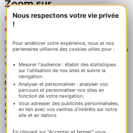
Zoom sur…
Nous respectons votre vie privée
Une saison des festivals qui
!
dure toute l'année
Le printemps ouvre le bal : les grands voiliers d'Escale
Pour améliorer votre expérience, nous et nos
partenaires utilisons des cookies utiles pour :
à Sète, le
Printemps des Comédiens
à Montpellier, les
cultures du monde de
Rio Loco
sur les bords de la
Garonne toulousaine.
Mesurer l'audience : établir des statistiques
sur l'utilisation de nos sites et suivre la
L'été concentre les grands rendez-vous : le
jazz à
navigation.
Marciac
, les musiques latines de
Tempo Latino
à Vic-
Analyser et personnaliser : analyser vos
Fezensac, le rock et le rap des
Déferlantes
dans les
parcours et personnaliser nos sites en
fonction de votre navigation.
Pyrénées-Orientales, les guitares de
Pause Guitare
au
Vous adresser des publicités personnalisées,
pied de la cathédrale d'Albi, le festival
Radio France
en lien avec vos centres d'intérêts sur notre
Occitanie
Montpellier sur les deux dernières semaines
site et en dehors.
de juillet, la musique sacrée et la danse à l'abbaye de
Sylvanès, au sud de l'Aveyron.
En cliquant sur "Accepter et fermer" vous