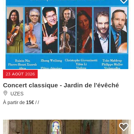
23
AOÛT
2026
Concert classique - Jardin de l'évêché
UZES
À partir de
15€
/ /