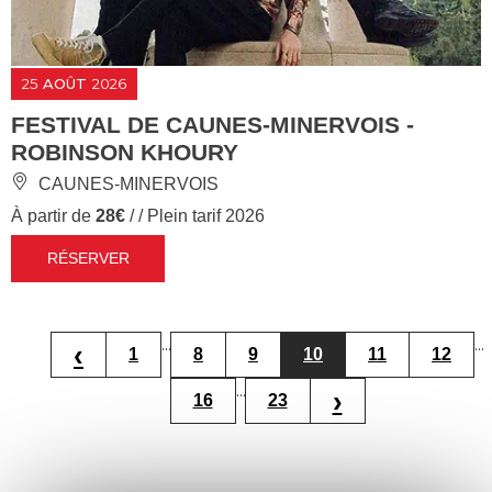
25
AOÛT
2026
FESTIVAL DE CAUNES-MINERVOIS -
ROBINSON KHOURY
CAUNES-MINERVOIS
À partir de
28€
/ / Plein tarif 2026
RÉSERVER
...
...
‹
1
8
9
10
11
12
...
›
16
23