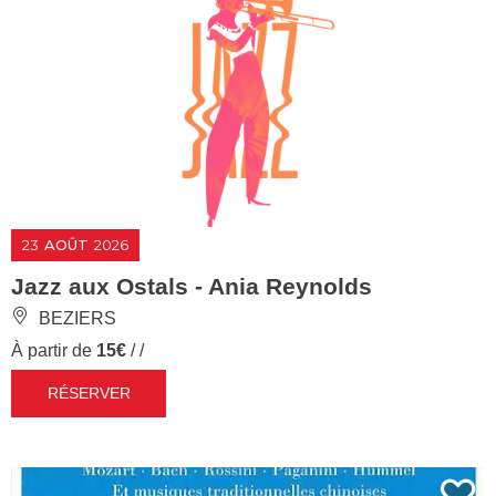
23
AOÛT
2026
Jazz aux Ostals - Ania Reynolds
BEZIERS
À partir de
15€
/ /
RÉSERVER