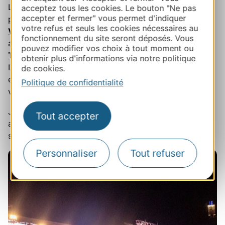
L'automne ne referme rien. En septembre, le
acceptez tous les cookies. Le bouton "Ne pas
accepter et fermer" vous permet d'indiquer
photojournalisme mondial s'expose à Perpignan avec
votre refus et seuls les cookies nécessaires au
Visa pour l'Image
, tandis que le cloître des Jacobins
fonctionnement du site seront déposés. Vous
accueille
Piano aux Jacobins
à Toulouse. En octobre,
pouvez modifier vos choix à tout moment ou
Toulouse les Orgues
fait résonner la ville rose, les
obtenir plus d'informations via notre politique
Internationales de la Guitare investissent Montpellier,
de cookies.
et le cirque contemporain européen se donne rendez-
Politique de confidentialité
vous à Auch pour
Circa
.
Jazz, humour, bande dessinée, chant, danse, opéra,
Tout accepter
arts de la rue : l'étendue des genres est ce qui
surprend le plus dans l'agenda occitan.
Personnaliser
Tout refuser