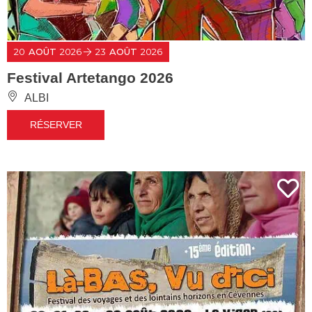
20
AOÛT
2026
23
AOÛT
2026
Festival Artetango 2026
ALBI
RÉSERVER