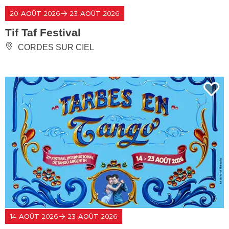
20
AOÛT
2026
23
AOÛT
2026
Tif Taf Festival
CORDES SUR CIEL
14
AOÛT
2026
23
AOÛT
2026