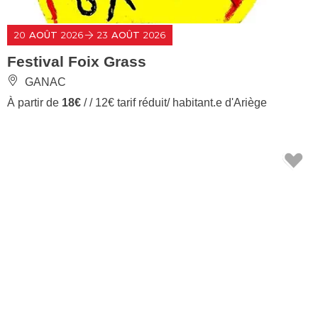
20
AOÛT
2026
23
AOÛT
2026
Festival Foix Grass
GANAC
À partir de
18€
/ / 12€ tarif réduit/ habitant.e d'Ariège