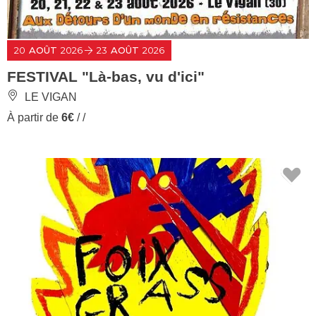
20
AOÛT
2026
23
AOÛT
2026
FESTIVAL "Là-bas, vu d'ici"
LE VIGAN
À partir de
6€
/ /