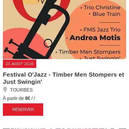
23
AOÛT
2026
Festival O'Jazz - Timber Men Stompers et
Just Swingin'
TOURBES
À partir de
8€
/ /
RÉSERVER