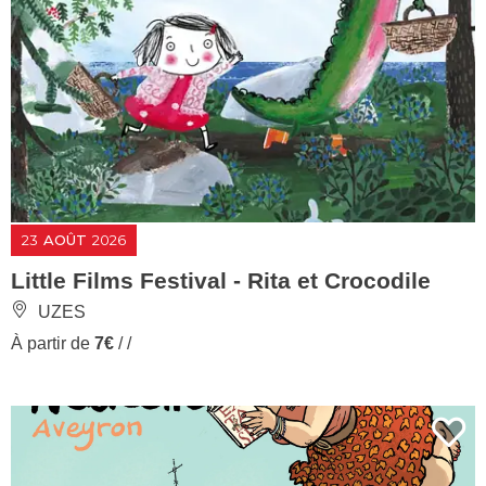
23
AOÛT
2026
Little Films Festival - Rita et Crocodile
UZES
À partir de
7€
/ /