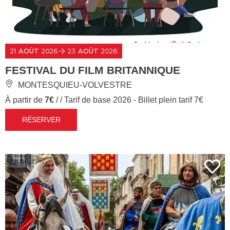
21
AOÛT
2026
23
AOÛT
2026
FESTIVAL DU FILM BRITANNIQUE
MONTESQUIEU-VOLVESTRE
À partir de
7€
/ / Tarif de base 2026 - Billet plein tarif 7€
RÉSERVER