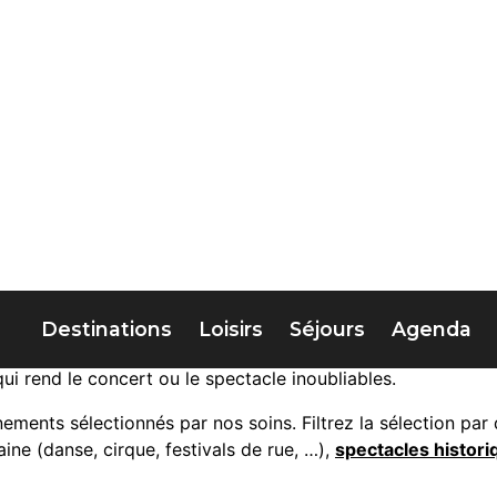
Destinations
Loisirs
Séjours
Agenda
vals et concerts, 
 musique de chambre dans les
cloîtres des abbayes
, danse
ronne, grandes scènes sous les remparts ou face à la Médi
ui rend le concert ou le spectacle inoubliables.
ements sélectionnés par nos soins. Filtrez la sélection par d
ine (danse, cirque, festivals de rue, …),
spectacles histori