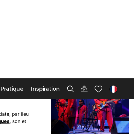
Pratique
Inspiration
fr
page 7
terranée :
ate, par lieu
ques
, son et