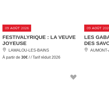
09
AOÛT
2026
09
AOÛT
202
FESTIVALYRIQUE : LA VEUVE
LES GABA
JOYEUSE
DES SAVO
LAMALOU-LES-BAINS
AUMONT-
À partir de
30€
/ / Tarif réduit 2026