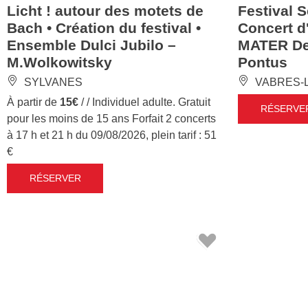
Licht ! autour des motets de
Festival 
Bach • Création du festival •
Concert d
Ensemble Dulci Jubilo –
MATER Del
M.Wolkowitsky
Pontus
SYLVANES
VABRES-
À partir de
15€
/ / Individuel adulte. Gratuit
RÉSERVE
pour les moins de 15 ans Forfait 2 concerts
à 17 h et 21 h du 09/08/2026, plein tarif : 51
€
RÉSERVER