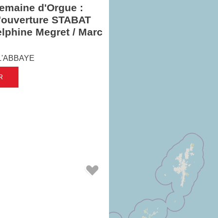
Semaine d'Orgue :
'ouverture STABAT
phine Megret / Marc
L'ABBAYE
R