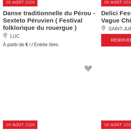
Danse traditionnelle du Pérou -
Delici Fes
Sexteto Péruvien ( Festival
Vague Chi
folklorique du rouergue )
SAINT-JU
LUC
RÉSERVE
À partir de
€
/ / Entrée libre.
09
AOÛT
2026
09
AOÛT
202