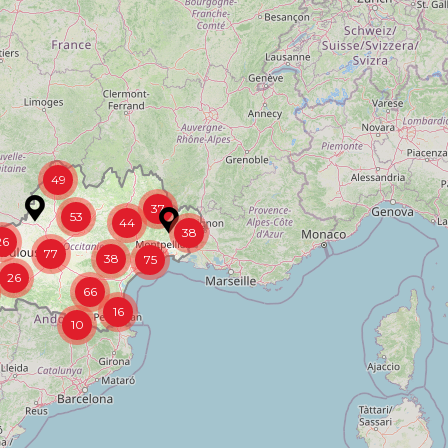
49
37
53
44
38
26
77
38
75
26
66
16
10