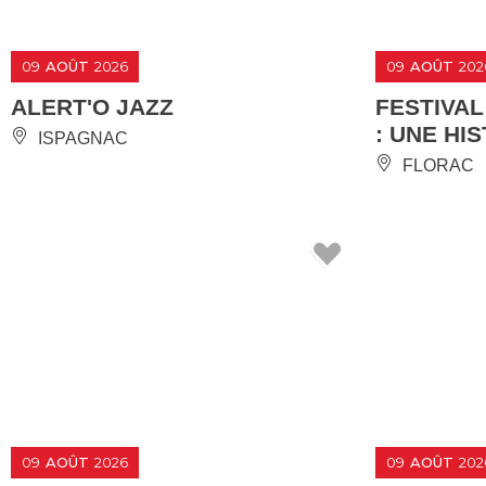
09
AOÛT
2026
09
AOÛT
202
ALERT'O JAZZ
FESTIVAL
: UNE HI
ISPAGNAC
FLORAC
09
AOÛT
2026
09
AOÛT
202