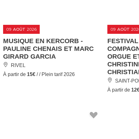
09
AOÛT
2026
09
AOÛT
202
MUSIQUE EN KERCORB -
FESTIVAL
PAULINE CHENAIS ET MARC
COMPAGNI
GIRARD GARCIA
ORGUE ET
CHRISTI
RIVEL
CHRISTI
À partir de
15€
/ / Plein tarif 2026
SAINT-PO
À partir de
12