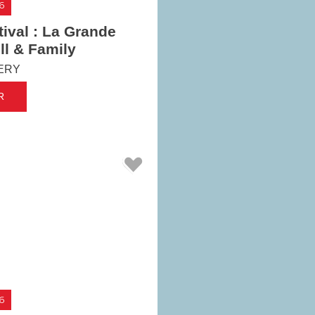
tival : La Grande
ll & Family
ERY
R
6