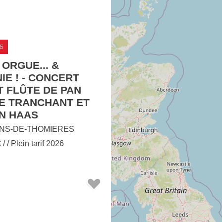
6
 ORGUE... &
E ! - CONCERT
 FLÛTE DE PAN
NE TRANCHANT ET
AN HAAS
NS-DE-THOMIERES
€
/ / Plein tarif 2026