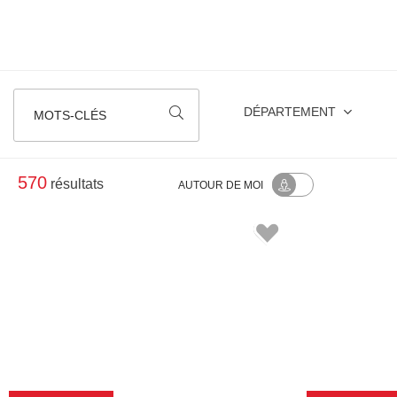
DÉPARTEMENT
MOTS-CLÉS
570
résultats
AUTOUR
DE MOI
09
AOÛT
2026
09
AOÛT
202