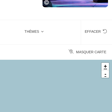
Festival Jazz in Marciac
THÈMES
EFFACER
MASQUER CARTE
+
-