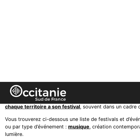
Panneau de gestion des cookies
Agenda des festi
Jazz
sous un chapiteau planté dans un village gersois,
contemporaine, cultures du monde sur les bords de la Ga
chaque territoire a son festival
, souvent dans un cadre q
Vous trouverez ci-dessous une liste de festivals et d’évén
ou par type d’événement :
musique
, création contempora
lumière.