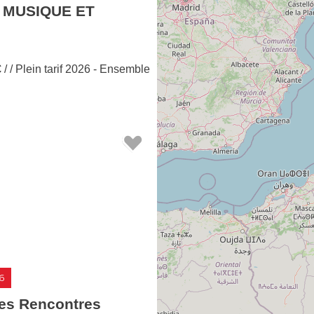
 MUSIQUE ET
€
/ / Plein tarif 2026 - Ensemble
6
des Rencontres
, Concert à Faycelles