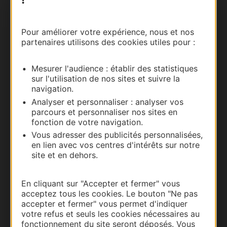
Pour améliorer votre expérience, nous et nos
partenaires utilisons des cookies utiles pour :
Mesurer l'audience : établir des statistiques
sur l'utilisation de nos sites et suivre la
navigation.
Thermalisme
Analyser et personnaliser : analyser vos
parcours et personnaliser nos sites en
Business/Mice
fonction de votre navigation.
Pros d'Occitanie
Vous adresser des publicités personnalisées,
Site presse et d'influence
en lien avec vos centres d'intérêts sur notre
site et en dehors.
Voyagistes
Destination Sport
En cliquant sur "Accepter et fermer" vous
Inscrivez-vous à la lettre d'information
acceptez tous les cookies. Le bouton "Ne pas
Destination Occitanie pour recevoir des
accepter et fermer" vous permet d'indiquer
suggestions de séjours, de visites et de sorties.
votre refus et seuls les cookies nécessaires au
fonctionnement du site seront déposés. Vous