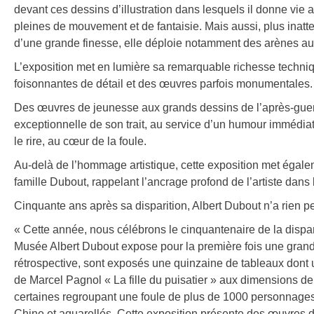
devant ces dessins d’illustration dans lesquels il donne vie 
pleines de mouvement et de fantaisie. Mais aussi, plus inatte
d’une grande finesse, elle déploie notamment des arènes aux
L’exposition met en lumière sa remarquable richesse techniqu
foisonnantes de détail et des œuvres parfois monumentales.
Des œuvres de jeunesse aux grands dessins de l’après-guerre,
exceptionnelle de son trait, au service d’un humour immédiat
le rire, au cœur de la foule.
Au-delà de l’hommage artistique, cette exposition met égaleme
famille Dubout, rappelant l’ancrage profond de l’artiste dans la
Cinquante ans après sa disparition, Albert Dubout n’a rien 
« Cette année, nous célébrons le cinquantenaire de la dispar
Musée Albert Dubout expose pour la première fois une grande 
rétrospective, sont exposés une quinzaine de tableaux dont u
de Marcel Pagnol « La fille du puisatier » aux dimensions de 
certaines regroupant une foule de plus de 1000 personnages
Chine et aquarellés. Cette exposition présente des œuvres