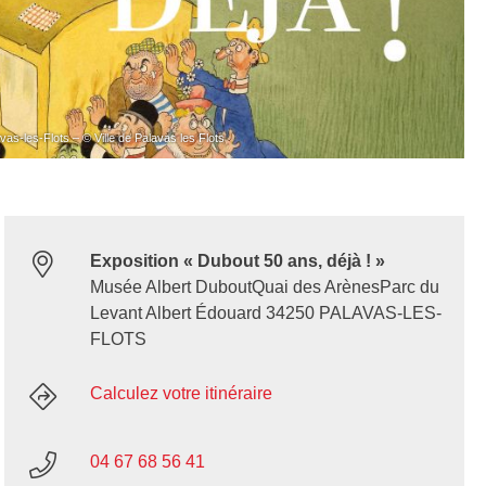
vas-les-Flots – © Ville de Palavas les Flots
Exposition « Dubout 50 ans, déjà ! »
Musée Albert DuboutQuai des ArènesParc du
Levant Albert Édouard 34250 PALAVAS-LES-
FLOTS
Calculez votre itinéraire
04 67 68 56 41