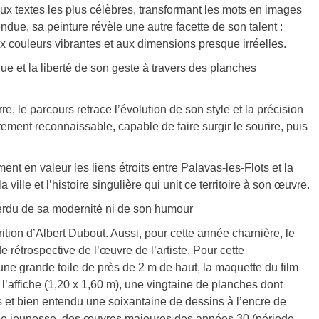
aux textes les plus célèbres, transformant les mots en images
ndue, sa peinture révèle une autre facette de son talent :
 couleurs vibrantes et aux dimensions presque irréelles.
e et la liberté de son geste à travers des planches
 le parcours retrace l’évolution de son style et la précision
ement reconnaissable, capable de faire surgir le sourire, puis
nt en valeur les liens étroits entre Palavas-les-Flots et la
 ville et l’histoire singulière qui unit ce territoire à son œuvre.
perdu de sa modernité ni de son humour
ition d’Albert Dubout. Aussi, pour cette année charnière, le
rétrospective de l’œuvre de l’artiste. Pour cette
ne grande toile de près de 2 m de haut, la maquette du film
l’affiche (1,20 x 1,60 m), une vingtaine de planches dont
 et bien entendu une soixantaine de dessins à l’encre de
 de jeunesse, des œuvres majeures des années 30 (période