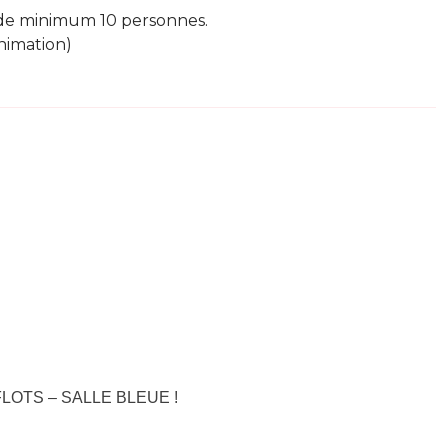
e de minimum 10 personnes.
nimation)
S-FLOTS – SALLE BLEUE !