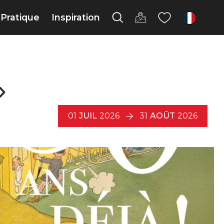
Pratique
Inspiration
fr
»
01
JUIL
2026
31
AOÛT
2026