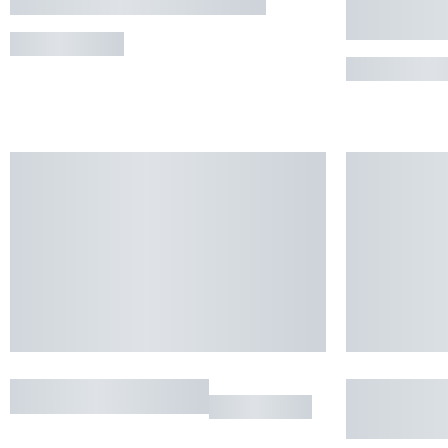
BETPOUEY
SAINT-LA
MAISON GAUTHIER
APPARTE
LABORDE
RÉSIDEN
SAINT-LA