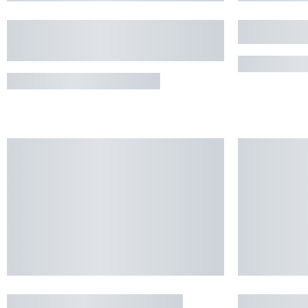
APPARTEMENT VANILLE
APPARTE
LAVANDE
PIERREFI
BAGNERES-DE-BIGORRE
GRAND GÎTE LE CUEYLA
AUX CHA
- AUMAR