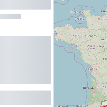
RY-SOULAN
MENT DANS
CE MONTSÉGU
2
RY-SOULAN