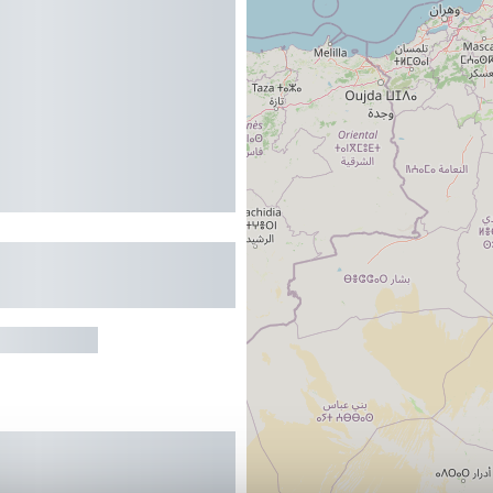
MENT DANS
E PLEIN SUD
RY-SOULAN