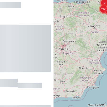
766
LACAPE
ARBEOST