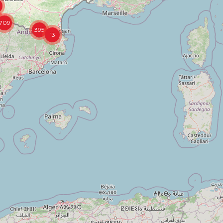
709
395
13