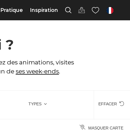
Pratique
Inspiration
fr
 ?
z des animations, visites
cun de
ses week-ends
.
TYPES
EFFACER
MASQUER CARTE