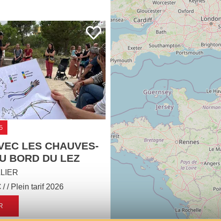
6
VEC LES CHAUVES-
U BORD DU LEZ
LIER
€
/ / Plein tarif 2026
R