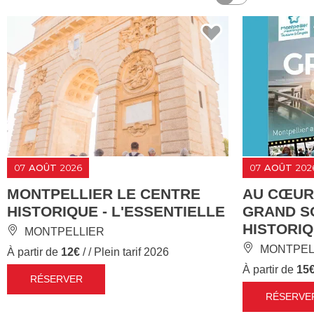
07
AOÛT
2026
07
AOÛT
202
MONTPELLIER LE CENTRE
AU CŒUR 
HISTORIQUE - L'ESSENTIELLE
GRAND SO
HISTORI
MONTPELLIER
MONTPEL
À partir de
12€
/ / Plein tarif 2026
À partir de
15
RÉSERVER
RÉSERVE