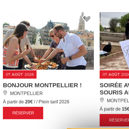
07
AOÛT
2026
07
AOÛT
202
BONJOUR MONTPELLIER !
SOIRÉE A
SOURIS A
MONTPELLIER
MONTPEL
À partir de
20€
/ / Plein tarif 2026
À partir de
15
RÉSERVER
RÉSERVE