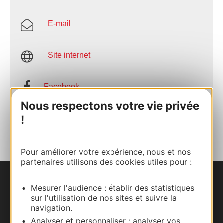
E-mail
Site internet
Facebook
Nous respectons votre vie privée
AJOUTER
!
AU CARNET
Pour améliorer votre expérience, nous et nos
partenaires utilisons des cookies utiles pour :
Nous contacter
Mesurer l'audience : établir des statistiques
sur l'utilisation de nos sites et suivre la
navigation.
Carte interactive
Analyser et personnaliser : analyser vos