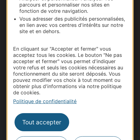
parcours et personnaliser nos sites en
Documentation
fonction de votre navigation.
Vous adresser des publicités personnalisées,
en lien avec vos centres d'intérêts sur notre
site et en dehors.
En cliquant sur "Accepter et fermer" vous
acceptez tous les cookies. Le bouton "Ne pas
accepter et fermer" vous permet d'indiquer
votre refus et seuls les cookies nécessaires au
fonctionnement du site seront déposés. Vous
pouvez modifier vos choix à tout moment ou
Thermalisme
obtenir plus d'informations via notre politique
Business/Mice
de cookies.
Pros d'Occitanie
Politique de confidentialité
Site presse et d'influence
Voyagistes
Tout accepter
Destination Sport
Inscrivez-vous à la lettre d'information