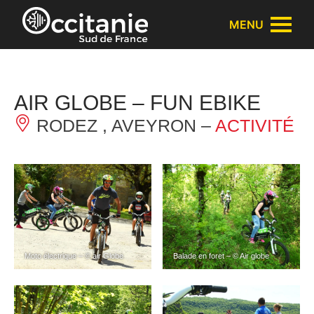
Panneau de gestion des cookies
MENU
AIR GLOBE – FUN EBIKE
RODEZ , AVEYRON –
ACTIVITÉ
Moto électrique – © air Globe
Balade en foret – © Air globe