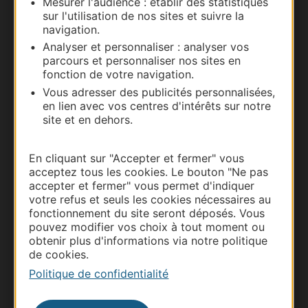
Mesurer l'audience : établir des statistiques
Carte interactive
sur l'utilisation de nos sites et suivre la
navigation.
Documentation
Analyser et personnaliser : analyser vos
parcours et personnaliser nos sites en
fonction de votre navigation.
Vous adresser des publicités personnalisées,
en lien avec vos centres d'intérêts sur notre
site et en dehors.
En cliquant sur "Accepter et fermer" vous
acceptez tous les cookies. Le bouton "Ne pas
accepter et fermer" vous permet d'indiquer
votre refus et seuls les cookies nécessaires au
Thermalisme
fonctionnement du site seront déposés. Vous
Business/Mice
pouvez modifier vos choix à tout moment ou
obtenir plus d'informations via notre politique
Pros d'Occitanie
de cookies.
Site presse et d'influence
Politique de confidentialité
Voyagistes
Destination Sport