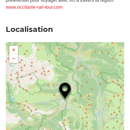
préférentiel pour voyager avec liO à travers la région.
www.occitanie-rail-tour.com
Localisation
+
−