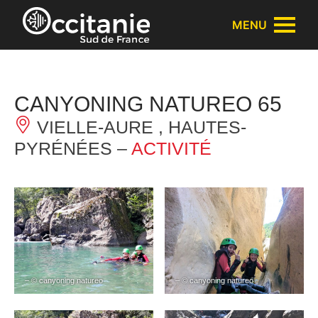
Panneau de gestion des cookies
MENU
CANYONING NATUREO 65
VIELLE-AURE , HAUTES-
PYRÉNÉES –
ACTIVITÉ
– © canyoning natureo
– © canyoning natureo