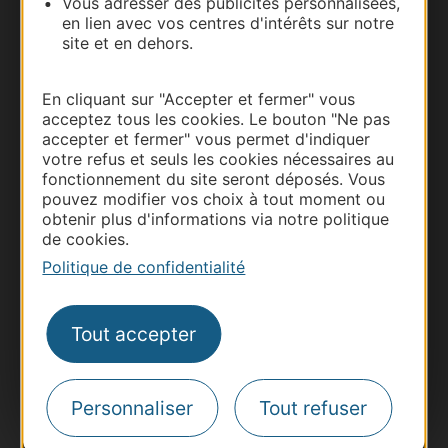
Vous adresser des publicités personnalisées,
en lien avec vos centres d'intérêts sur notre
site et en dehors.
En cliquant sur "Accepter et fermer" vous
acceptez tous les cookies. Le bouton "Ne pas
accepter et fermer" vous permet d'indiquer
votre refus et seuls les cookies nécessaires au
fonctionnement du site seront déposés. Vous
pouvez modifier vos choix à tout moment ou
Thermalisme
obtenir plus d'informations via notre politique
Business/Mice
de cookies.
Pros d'Occitanie
Politique de confidentialité
Site presse et d'influence
Voyagistes
Tout accepter
Destination Sport
Inscrivez-vous à la lettre d'information
Destination Occitanie pour recevoir des
Personnaliser
Tout refuser
suggestions de séjours, de visites et de sorties.