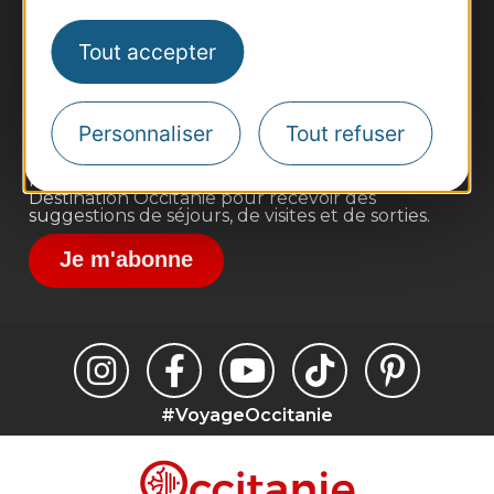
Business/Mice
Pros d'Occitanie
Tout accepter
Site presse et d'influence
Voyagistes
Personnaliser
Tout refuser
Destination Sport
Inscrivez-vous à la lettre d'information
Destination Occitanie pour recevoir des
suggestions de séjours, de visites et de sorties.
Je m'abonne
#VoyageOccitanie