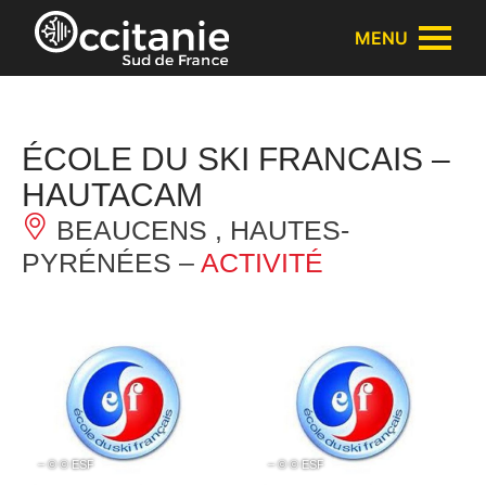
Panneau de gestion des cookies
MENU
ÉCOLE DU SKI FRANCAIS –
HAUTACAM
BEAUCENS , HAUTES-
PYRÉNÉES –
ACTIVITÉ
– © © ESF
– © © ESF