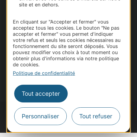
site et en dehors.
Thermalisme
Business/Mice
En cliquant sur "Accepter et fermer" vous
Pros d'Occitanie
acceptez tous les cookies. Le bouton "Ne pas
Site presse et d'influence
accepter et fermer" vous permet d'indiquer
votre refus et seuls les cookies nécessaires au
Voyagistes
fonctionnement du site seront déposés. Vous
Destination Sport
pouvez modifier vos choix à tout moment ou
obtenir plus d'informations via notre politique
Inscrivez-vous à la lettre d'information
de cookies.
Destination Occitanie pour recevoir des
suggestions de séjours, de visites et de sorties.
Politique de confidentialité
Je m'abonne
Tout accepter
Personnaliser
Tout refuser
#VoyageOccitanie