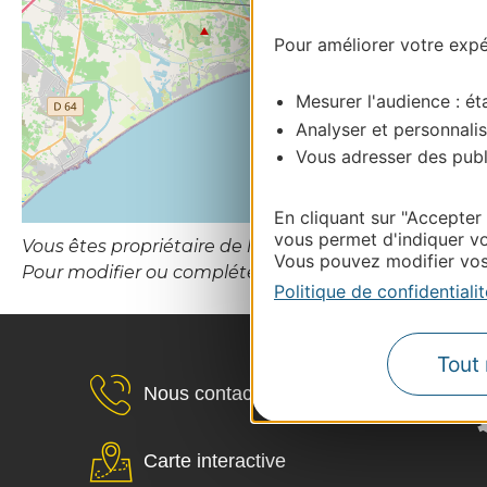
Pour améliorer votre expér
Mesurer l'audience : éta
Analyser et personnalis
Vous adresser des publi
En cliquant sur "Accepter
vous permet d'indiquer vo
Vous êtes propriétaire de l’établissement ou le gesti
Vous pouvez modifier vos 
Pour modifier ou compléter cette fiche, merci de
Politique de confidentialit
Tout 
Nous contacter
Carte interactive