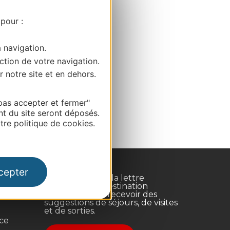
 pour :
a navigation.
ction de votre navigation.
r notre site et en dehors.
pas accepter et fermer"
nt du site seront déposés.
re politique de cookies.
cepter
Inscrivez-vous à la lettre
d'information Destination
Occitanie pour recevoir des
suggestions de séjours, de visites
et de sorties.
nce