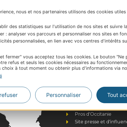
ience, nous et nos partenaires utilisons des cookies utiles
blir des statistiques sur l'utilisation de nos sites et suivre l
er : analyser vos parcours et personnaliser nos sites en fon
cités personnalisées, en lien avec vos centres d'intérêts su
| Map data ©
 et fermer" vous acceptez tous les cookies. Le bouton "Ne 
Leaflet
OpenStreetMap contributors
tre refus et seuls les cookies nécessaires au fonctionneme
onnaire de cette activité?
choix à tout moment ou obtenir plus d'informations via not
 contacter OT ARCHIPEL DE THAU MEDITERRANEE
é
refuser
Personnaliser
Tout ac
Thermalisme
Business/Mice
Pros d'Occitanie
Site presse et d'influe