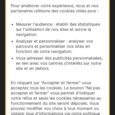
Nous contacter
Pour améliorer votre expérience, nous et nos
partenaires utilisons des cookies utiles pour :
Carte interactive
Mesurer l'audience : établir des statistiques
Documentation
sur l'utilisation de nos sites et suivre la
navigation.
Analyser et personnaliser : analyser vos
parcours et personnaliser nos sites en
fonction de votre navigation.
Vous adresser des publicités personnalisées,
en lien avec vos centres d'intérêts sur notre
site et en dehors.
En cliquant sur "Accepter et fermer" vous
acceptez tous les cookies. Le bouton "Ne pas
Thermalisme
accepter et fermer" vous permet d'indiquer
Business/Mice
votre refus et seuls les cookies nécessaires au
fonctionnement du site seront déposés. Vous
Pros d'Occitanie
pouvez modifier vos choix à tout moment ou
Site presse et d'influence
obtenir plus d'informations via notre politique