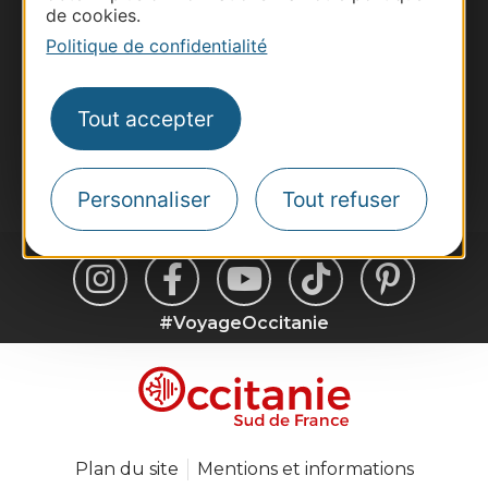
de cookies.
Voyagistes
Politique de confidentialité
Destination Sport
Inscrivez-vous à la lettre d'information
Destination Occitanie pour recevoir des
Tout accepter
suggestions de séjours, de visites et de sorties.
Je m'abonne
Personnaliser
Tout refuser
#VoyageOccitanie
Plan du site
Mentions et informations