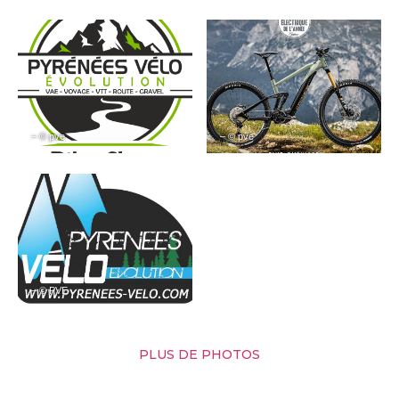
– © pve
– © pve
– © PVE
PLUS DE PHOTOS