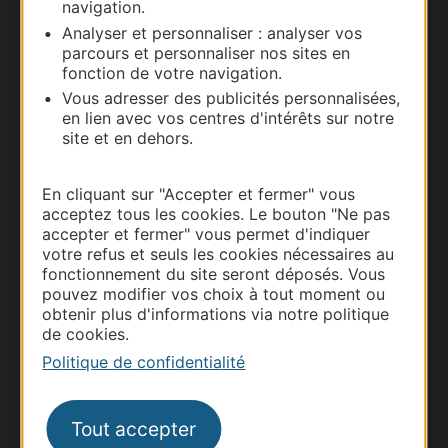
navigation.
Carte interactive
Analyser et personnaliser : analyser vos
parcours et personnaliser nos sites en
Documentation
fonction de votre navigation.
Vous adresser des publicités personnalisées,
en lien avec vos centres d'intérêts sur notre
site et en dehors.
En cliquant sur "Accepter et fermer" vous
acceptez tous les cookies. Le bouton "Ne pas
accepter et fermer" vous permet d'indiquer
votre refus et seuls les cookies nécessaires au
fonctionnement du site seront déposés. Vous
pouvez modifier vos choix à tout moment ou
Thermalisme
obtenir plus d'informations via notre politique
de cookies.
Business/Mice
Politique de confidentialité
Pros d'Occitanie
Site presse et d'influence
Voyagistes
Tout accepter