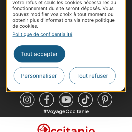
votre refus et seuls les cookies nécessaires au
Business/Mice
fonctionnement du site seront déposés. Vous
Pros d'Occitanie
pouvez modifier vos choix à tout moment ou
obtenir plus d'informations via notre politique
Site presse et d'influence
de cookies.
Voyagistes
Politique de confidentialité
Destination Sport
Inscrivez-vous à la lettre d'information
Tout accepter
Destination Occitanie pour recevoir des
suggestions de séjours, de visites et de sorties.
Je m'abonne
Personnaliser
Tout refuser
#VoyageOccitanie