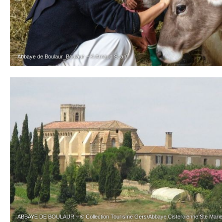
Abbaye de Boulaur_Boulaur – © Arnaud Spanï
ABBAYE DE BOULAUR – © Collection Tourisme Gers/Abbaye Cistercienne Ste Marie