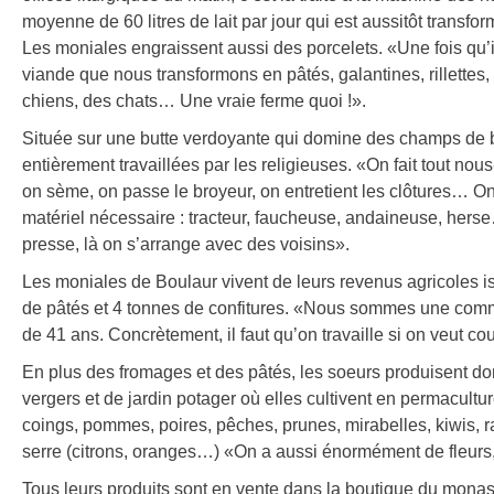
moyenne de 60 litres de lait par jour qui est aussitôt transfo
Les moniales engraissent aussi des porcelets. «Une fois qu’ils
viande que nous transformons en pâtés, galantines, rillettes
chiens, des chats… Une vraie ferme quoi !».
Située sur une butte verdoyante qui domine des champs de blé
entièrement travaillées par les religieuses. «On fait tout n
on sème, on passe le broyeur, on entretient les clôtures… On p
matériel nécessaire : tracteur, faucheuse, andaineuse, hers
presse, là on s’arrange avec des voisins».
Les moniales de Boulaur vivent de leurs revenus agricoles i
de pâtés et 4 tonnes de confitures. «Nous sommes une commu
de 41 ans. Concrètement, il faut qu’on travaille si on veut c
En plus des fromages et des pâtés, les soeurs produisent do
vergers et de jardin potager où elles cultivent en permacultur
coings, pommes, poires, pêches, prunes, mirabelles, kiwis, ra
serre (citrons, oranges…) «On a aussi énormément de fleurs, c’
Tous leurs produits sont en vente dans la boutique du monas