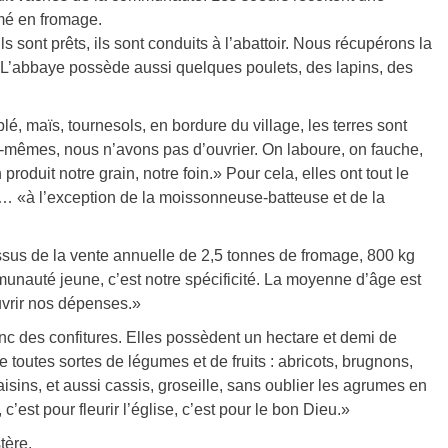
rmé en fromage.
 sont prêts, ils sont conduits à l’abattoir. Nous récupérons la
, L’abbaye possède aussi quelques poulets, des lapins, des
, maïs, tournesols, en bordure du village, les terres sont
ous-mêmes, nous n’avons pas d’ouvrier. On laboure, on fauche,
roduit notre grain, notre foin.» Pour cela, elles ont tout le
e… «à l’exception de la moissonneuse-batteuse et de la
ssus de la vente annuelle de 2,5 tonnes de fromage, 800 kg
nauté jeune, c’est notre spécificité. La moyenne d’âge est
ouvrir nos dépenses.»
nc des confitures. Elles possèdent un hectare et demi de
e toutes sortes de légumes et de fruits : abricots, brugnons,
isins, et aussi cassis, groseille, sans oublier les agrumes en
est pour fleurir l’église, c’est pour le bon Dieu.»
tère.