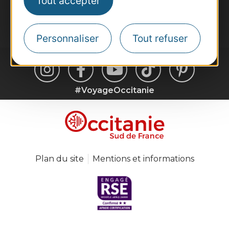
Tout accepter
Je m'abonne
Personnaliser
Tout refuser
#VoyageOccitanie
Plan du site
Mentions et informations