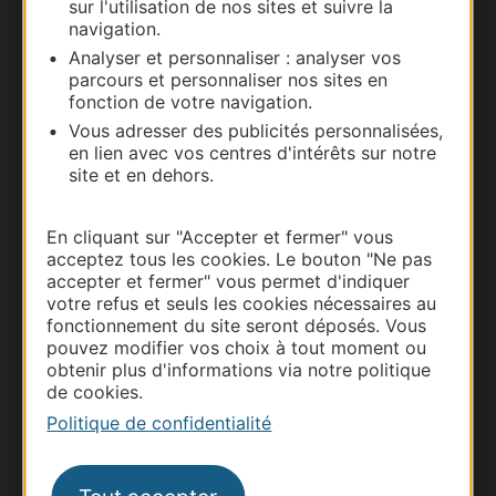
sur l'utilisation de nos sites et suivre la
navigation.
Analyser et personnaliser : analyser vos
parcours et personnaliser nos sites en
fonction de votre navigation.
Vous adresser des publicités personnalisées,
en lien avec vos centres d'intérêts sur notre
site et en dehors.
En cliquant sur "Accepter et fermer" vous
Thermalisme
acceptez tous les cookies. Le bouton "Ne pas
accepter et fermer" vous permet d'indiquer
Business/Mice
votre refus et seuls les cookies nécessaires au
Pros d'Occitanie
fonctionnement du site seront déposés. Vous
pouvez modifier vos choix à tout moment ou
Site presse et d'influence
obtenir plus d'informations via notre politique
Voyagistes
de cookies.
Destination Sport
Politique de confidentialité
Inscrivez-vous à la lettre d'information
Destination Occitanie pour recevoir des
suggestions de séjours, de visites et de sorties.