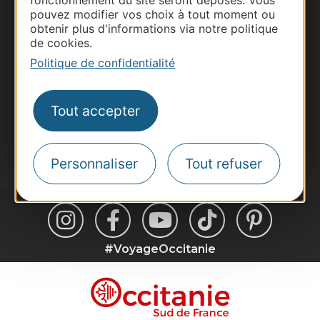
fonctionnement du site seront déposés. Vous
Pros d'Occitanie
pouvez modifier vos choix à tout moment ou
Site presse et d'influence
obtenir plus d'informations via notre politique
de cookies.
Voyagistes
Politique de confidentialité
Destination Sport
Inscrivez-vous à la lettre d'information
Destination Occitanie pour recevoir des
Tout accepter
suggestions de séjours, de visites et de sorties.
Je m'abonne
Personnaliser
Tout refuser
#VoyageOccitanie