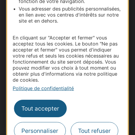
fonction de votre navigation.
Vous adresser des publicités personnalisées,
en lien avec vos centres d'intérêts sur notre
site et en dehors.
En cliquant sur "Accepter et fermer" vous
Thermalisme
acceptez tous les cookies. Le bouton "Ne pas
Business/Mice
accepter et fermer" vous permet d'indiquer
votre refus et seuls les cookies nécessaires au
Pros d'Occitanie
fonctionnement du site seront déposés. Vous
Site presse et d'influence
pouvez modifier vos choix à tout moment ou
obtenir plus d'informations via notre politique
Voyagistes
de cookies.
Destination Sport
Politique de confidentialité
Inscrivez-vous à la lettre d'information
Destination Occitanie pour recevoir des
suggestions de séjours, de visites et de sorties.
Tout accepter
Je m'abonne
Personnaliser
Tout refuser