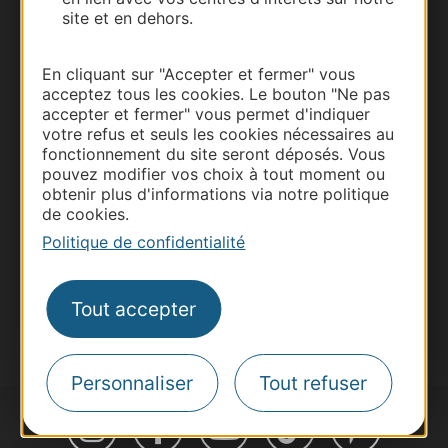
site et en dehors.
Thermalisme
En cliquant sur "Accepter et fermer" vous
acceptez tous les cookies. Le bouton "Ne pas
Business/Mice
accepter et fermer" vous permet d'indiquer
Pros d'Occitanie
votre refus et seuls les cookies nécessaires au
fonctionnement du site seront déposés. Vous
Site presse et d'influence
pouvez modifier vos choix à tout moment ou
Voyagistes
obtenir plus d'informations via notre politique
de cookies.
Destination Sport
Politique de confidentialité
Inscrivez-vous à la lettre d'information
Destination Occitanie pour recevoir des
suggestions de séjours, de visites et de sorties.
Tout accepter
Je m'abonne
Personnaliser
Tout refuser