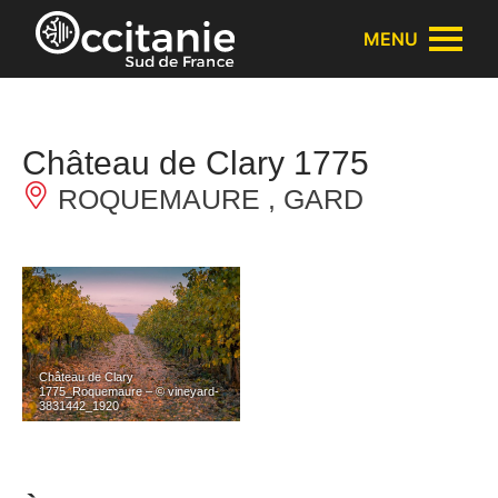
Panneau de gestion des cookies
MENU
Château de Clary 1775
ROQUEMAURE , GARD
Château de Clary
1775_Roquemaure – © vineyard-
3831442_1920