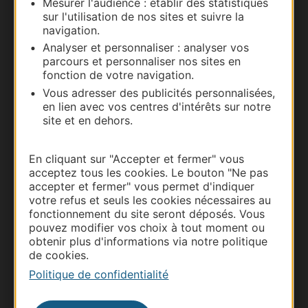
Mesurer l'audience : établir des statistiques
Carte interactive
sur l'utilisation de nos sites et suivre la
navigation.
Documentation
Analyser et personnaliser : analyser vos
parcours et personnaliser nos sites en
fonction de votre navigation.
Vous adresser des publicités personnalisées,
en lien avec vos centres d'intérêts sur notre
site et en dehors.
En cliquant sur "Accepter et fermer" vous
acceptez tous les cookies. Le bouton "Ne pas
accepter et fermer" vous permet d'indiquer
votre refus et seuls les cookies nécessaires au
Thermalisme
fonctionnement du site seront déposés. Vous
Business/Mice
pouvez modifier vos choix à tout moment ou
obtenir plus d'informations via notre politique
Pros d'Occitanie
de cookies.
Site presse et d'influence
Politique de confidentialité
Voyagistes
Destination Sport