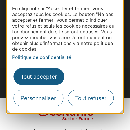
Site presse et d'influence
En cliquant sur "Accepter et fermer" vous
Voyagistes
acceptez tous les cookies. Le bouton "Ne pas
Destination Sport
accepter et fermer" vous permet d'indiquer
votre refus et seuls les cookies nécessaires au
Inscrivez-vous à la lettre d'information
fonctionnement du site seront déposés. Vous
Destination Occitanie pour recevoir des
pouvez modifier vos choix à tout moment ou
suggestions de séjours, de visites et de sorties.
obtenir plus d'informations via notre politique
de cookies.
Je m'abonne
Politique de confidentialité
Tout accepter
#VoyageOccitanie
Personnaliser
Tout refuser