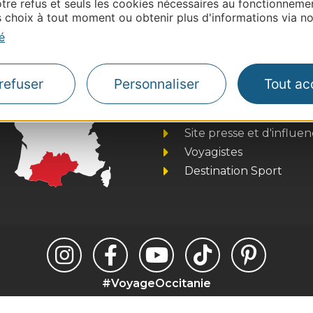
tre refus et seuls les cookies nécessaires au fonctionneme
contacter OT DU CANAL DU MIDI AU ST-CHINIAN
choix à tout moment ou obtenir plus d'informations via not
é
Thermalisme
refuser
Personnaliser
Tout ac
Business/Mice
Pros d'Occitanie
Site presse et d'influe
Voyagistes
Destination Sport
#VoyageOccitanie