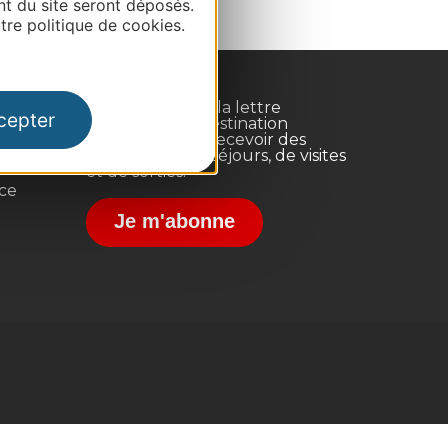
nt du site seront déposés.
re politique de cookies.
Inscrivez-vous à la lettre
cepter
d'information Destination
Occitanie pour recevoir des
suggestions de séjours, de visites
et de sorties.
nce
Je m'abonne