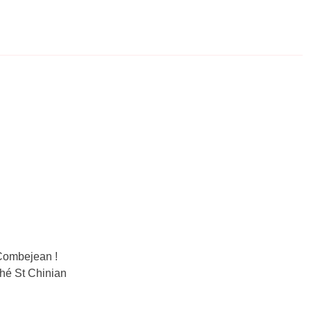
Combejean !
rché St Chinian