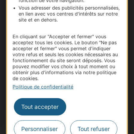
fonction de votre navigation.
Vous adresser des publicités personnalisées,
en lien avec vos centres d'intérêts sur notre
site et en dehors.
En cliquant sur "Accepter et fermer" vous
acceptez tous les cookies. Le bouton "Ne pas
accepter et fermer" vous permet d'indiquer
votre refus et seuls les cookies nécessaires au
fonctionnement du site seront déposés. Vous
pouvez modifier vos choix à tout moment ou
Thermalisme
obtenir plus d'informations via notre politique
Business/Mice
de cookies.
Pros d'Occitanie
Politique de confidentialité
Site presse et d'influence
Voyagistes
Tout accepter
Destination Sport
Inscrivez-vous à la lettre d'information
Destination Occitanie pour recevoir des
Personnaliser
Tout refuser
suggestions de séjours, de visites et de sorties.