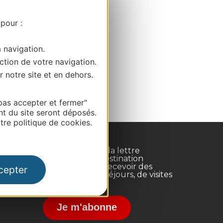
 pour :
a navigation.
ction de votre navigation.
r notre site et en dehors.
pas accepter et fermer"
nt du site seront déposés.
re politique de cookies.
Inscrivez-vous à la lettre
d'information Destination
Occitanie pour recevoir des
cepter
suggestions de séjours, de visites
et de sorties.
nce
Je m'abonne