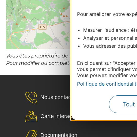
Pour améliorer votre expér
Mesurer l'audience : éta
Analyser et personnalis
Vous adresser des publi
Vous êtes propriétaire de l’établissement ou le gesti
En cliquant sur "Accepter
Pour modifier ou compléter cette fiche, merci de c
vous permet d'indiquer vo
Vous pouvez modifier vos 
Politique de confidentialit
Nous contacter
Tout 
Carte interactive
Documentation