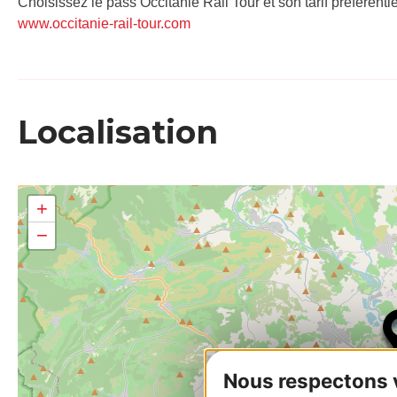
Choisissez le pass Occitanie Rail Tour et son tarif préférenti
www.occitanie-rail-tour.com
Localisation
+
−
Nous respectons vo