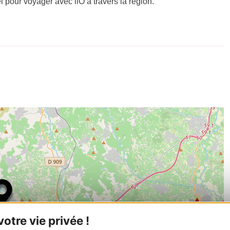
el pour voyager avec liO à travers la région.
tre vie privée !