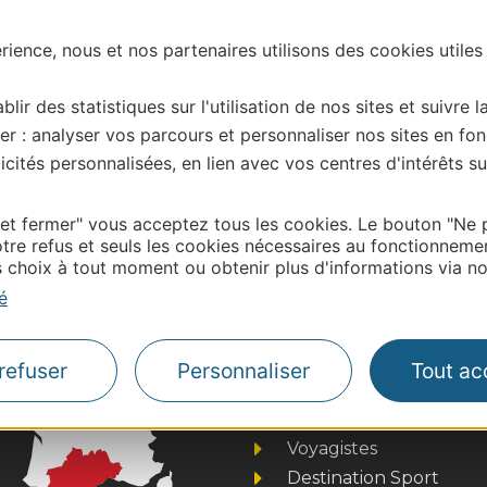
ience, nous et nos partenaires utilisons des cookies utiles
blir des statistiques sur l'utilisation de nos sites et suivre l
er : analyser vos parcours et personnaliser nos sites en fon
cités personnalisées, en lien avec vos centres d'intérêts su
| Map data ©
Leaflet
OpenStreetMap contributors
onnaire de cette activité?
 et fermer" vous acceptez tous les cookies. Le bouton "Ne 
ontacter OT LA DOMITIENNE
tre refus et seuls les cookies nécessaires au fonctionneme
choix à tout moment ou obtenir plus d'informations via not
é
Thermalisme
Business/Mice
refuser
Personnaliser
Tout ac
Pros d'Occitanie
Site presse et d'influe
Voyagistes
Destination Sport