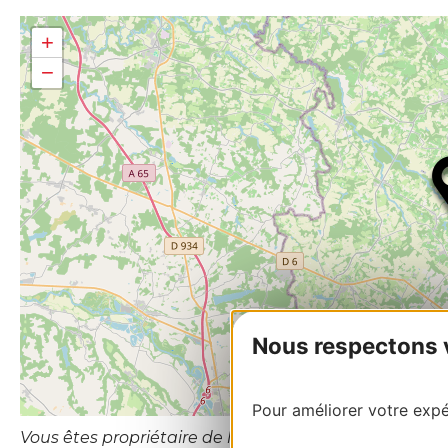
+
−
Nous respectons vo
Pour améliorer votre expér
Vous êtes propriétaire de l’établissement ou le gesti