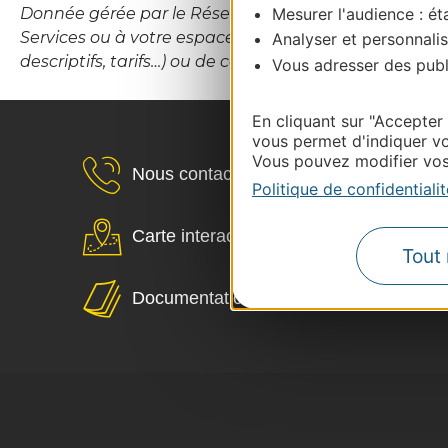
Mesurer l'audience : éta
Donnée gérée par le Réseau d’Information Touristiqu
Services ou à votre espace Propriétaires (hébergement
Analyser et personnalis
descriptifs, tarifs…) ou de contacter le CDT Destina
Vous adresser des publi
En cliquant sur "Accepter
vous permet d'indiquer vo
Vous pouvez modifier vos 
Nous contacter
Politique de confidentialit
Carte interactive
Tout 
Documentation