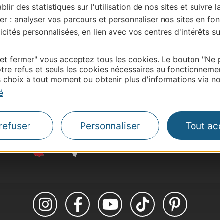
blir des statistiques sur l'utilisation de nos sites et suivre l
e du Gers, merci de vous connecter à votre espace
 labellisé) pour toute mise à jour en ligne (photos,
er : analyser vos parcours et personnaliser nos sites en fon
tion Gers – centredoc@tourisme-gers.com
cités personnalisées, en lien avec vos centres d'intérêts su
 et fermer" vous acceptez tous les cookies. Le bouton "Ne 
tre refus et seuls les cookies nécessaires au fonctionneme
choix à tout moment ou obtenir plus d'informations via not
Thermalisme
Business/Mice
é
Pros d'Occitanie
Site presse et d'influe
refuser
Personnaliser
Tout ac
Voyagistes
Destination Sport