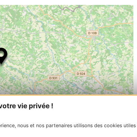
tre vie privée !
| Map data ©
ience, nous et nos partenaires utilisons des cookies utiles
Leaflet
OpenStreetMap contributors
onnaire de cette activité?