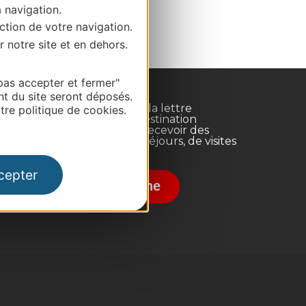
a navigation.
ction de votre navigation.
r notre site et en dehors.
pas accepter et fermer"
nt du site seront déposés.
Inscrivez-vous à la lettre
re politique de cookies.
d'information Destination
Occitanie pour recevoir des
suggestions de séjours, de visites
et de sorties.
nce
cepter
Je m'abonne