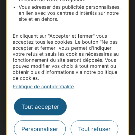
Vous adresser des publicités personnalisées,
en lien avec vos centres d'intérêts sur notre
site et en dehors.
En cliquant sur "Accepter et fermer" vous
acceptez tous les cookies. Le bouton "Ne pas
accepter et fermer" vous permet d'indiquer
Thermalisme
votre refus et seuls les cookies nécessaires au
fonctionnement du site seront déposés. Vous
Business/Mice
pouvez modifier vos choix à tout moment ou
Pros d'Occitanie
obtenir plus d'informations via notre politique
de cookies.
Site presse et d'influence
Politique de confidentialité
Voyagistes
Destination Sport
Tout accepter
Inscrivez-vous à la lettre d'information
Destination Occitanie pour recevoir des
suggestions de séjours, de visites et de sorties.
Personnaliser
Tout refuser
Je m'abonne