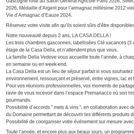
Gascogne rosé au Salon Général Agricole Paris 2026, Sélec
2026, Médaille d’Argent pour l’armagnac millésime 2012 vie
Vie d’Armagnac d’Eauze 2024.
Réservez votre visite afin qu’ils soient sûrs d’être disponible
Notre nouveauté depuis 2 ans, LA CASA DELLA !
Les trois chambres gasconnes, labellisées Clé vacances (3 c
étage de la Casa Della, et n’attendent plus que vous.
La famille Della Vedove vous accueille toute l’année, à cha
en semaine ou en week-end.
La Casa Della est un lieu de séjour parfait si vous souhaitez
environnement, ressourçant et préservé, entre vignes, lac et f
Pour vos réunions professionnelles, vos moments de partage,
ravie de vous recevoir dans l’espace Premariacco où son hist
gourmands.
Possibilité d’accords ” mets & vins “, en collaboration avec d
du Domaine permettant de découvrir les différents produits d
Possibilité de coorganiser votre événement sur mesure avec 
Toute l’année, et encore plus aux beaux jours, un programme