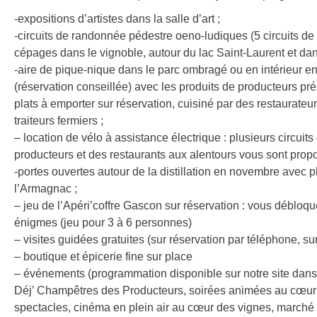
-expositions d’artistes dans la salle d’art ;
-circuits de randonnée pédestre oeno-ludiques (5 circuits d
cépages dans le vignoble, autour du lac Saint-Laurent et dan
-aire de pique-nique dans le parc ombragé ou en intérieur e
(réservation conseillée) avec les produits de producteurs pr
plats à emporter sur réservation, cuisiné par des restaurateu
traiteurs fermiers ;
– location de vélo à assistance électrique : plusieurs circui
producteurs et des restaurants aux alentours vous sont pro
-portes ouvertes autour de la distillation en novembre avec
l’Armagnac ;
– jeu de l’Apéri’coffre Gascon sur réservation : vous débloque
énigmes (jeu pour 3 à 6 personnes)
– visites guidées gratuites (sur réservation par téléphone, sur 
– boutique et épicerie fine sur place
– événements (programmation disponible sur notre site dans 
Déj’ Champêtres des Producteurs, soirées animées au cœur de
spectacles, cinéma en plein air au cœur des vignes, march