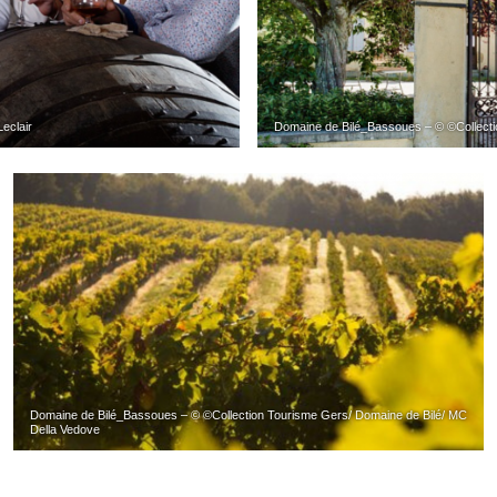
eclair
Domaine de Bilé_Bassoues – © ©Collecti
Domaine de Bilé_Bassoues – © ©Collection Tourisme Gers/ Domaine de Bilé/ MC
Della Vedove