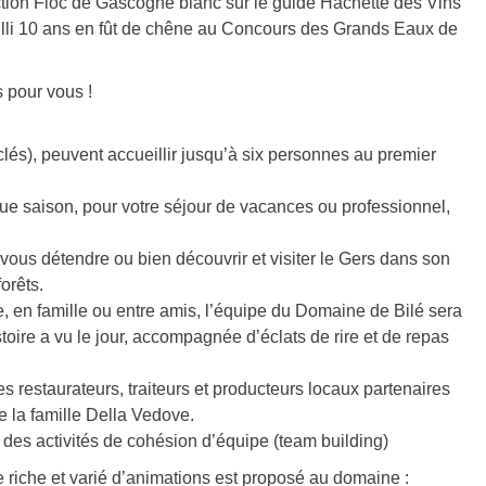
tion Floc de Gascogne blanc sur le guide Hachette des Vins
illi 10 ans en fût de chêne au Concours des Grands Eaux de
s pour vous !
lés), peuvent accueillir jusqu’à six personnes au premier
que saison, pour votre séjour de vacances ou professionnel,
 vous détendre ou bien découvrir et visiter le Gers dans son
orêts.
 en famille ou entre amis, l’équipe du Domaine de Bilé sera
oire a vu le jour, accompagnée d’éclats de rire et de repas
es restaurateurs, traiteurs et producteurs locaux partenaires
e la famille Della Vedove.
des activités de cohésion d’équipe (team building)
 riche et varié d’animations est proposé au domaine :