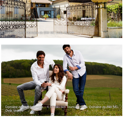
on Tourisme Gers/ Domaine de Bilé/ MC Della Vedove
Domaine de Bilé_Bassoues – © ©Collection Tourisme Gers/ Domaine de Bilé/ MC
Della Vedove