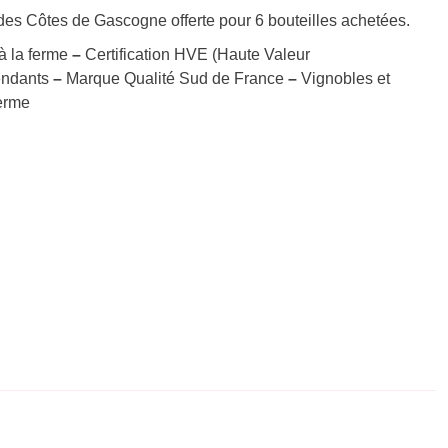
n des Côtes de Gascogne offerte pour 6 bouteilles achetées.
à la ferme
–
Certification HVE (Haute Valeur
pendants
–
Marque Qualité Sud de France
–
Vignobles et
erme