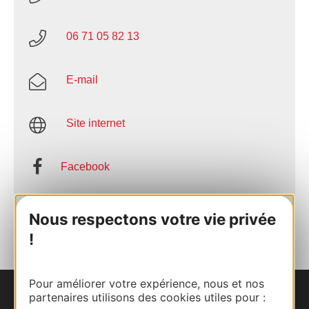
06 71 05 82 13
E-mail
Site internet
Facebook
AJOUTER
Nous respectons votre vie privée
AU CARNET
!
Pour améliorer votre expérience, nous et nos
partenaires utilisons des cookies utiles pour :
Nous contacter