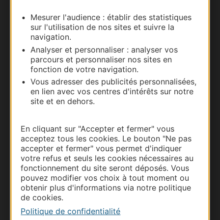
Mesurer l'audience : établir des statistiques
Carte interactive
sur l'utilisation de nos sites et suivre la
navigation.
Documentation
Analyser et personnaliser : analyser vos
parcours et personnaliser nos sites en
fonction de votre navigation.
Vous adresser des publicités personnalisées,
en lien avec vos centres d'intérêts sur notre
site et en dehors.
En cliquant sur "Accepter et fermer" vous
acceptez tous les cookies. Le bouton "Ne pas
accepter et fermer" vous permet d'indiquer
votre refus et seuls les cookies nécessaires au
Thermalisme
fonctionnement du site seront déposés. Vous
Business/Mice
pouvez modifier vos choix à tout moment ou
obtenir plus d'informations via notre politique
Pros d'Occitanie
de cookies.
Site presse et d'influence
Politique de confidentialité
Voyagistes