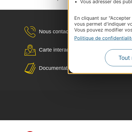
Vous adresser des publi
En cliquant sur "Accepter
vous permet d'indiquer vo
Vous pouvez modifier vos 
Nous contacter
Politique de confidentialit
Carte interactive
Tout 
Documentation