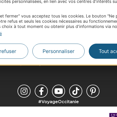
cités personnalisées, en lien avec vos centres d'intérêts su
 et fermer" vous acceptez tous les cookies. Le bouton "Ne 
tre refus et seuls les cookies nécessaires au fonctionneme
Thermalisme
choix à tout moment ou obtenir plus d'informations via not
Business/Mice
é
Pros d'Occitanie
Site presse et d'influe
refuser
Personnaliser
Tout ac
Voyagistes
Destination Sport
#VoyageOccitanie