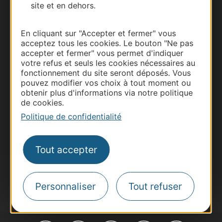
site et en dehors.
En cliquant sur "Accepter et fermer" vous
acceptez tous les cookies. Le bouton "Ne pas
accepter et fermer" vous permet d'indiquer
Thermalisme
votre refus et seuls les cookies nécessaires au
Business/Mice
fonctionnement du site seront déposés. Vous
pouvez modifier vos choix à tout moment ou
Pros d'Occitanie
obtenir plus d'informations via notre politique
Site presse et d'influence
de cookies.
Voyagistes
Politique de confidentialité
Destination Sport
Inscrivez-vous à la lettre d'information
Tout accepter
Destination Occitanie pour recevoir des
suggestions de séjours, de visites et de sorties.
Je m'abonne
Personnaliser
Tout refuser