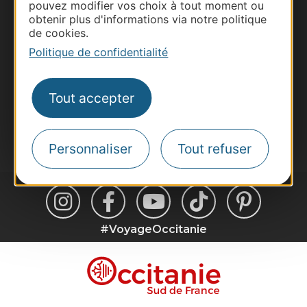
pouvez modifier vos choix à tout moment ou
Site presse et d'influence
obtenir plus d'informations via notre politique
de cookies.
Voyagistes
Politique de confidentialité
Destination Sport
Inscrivez-vous à la lettre d'information
Destination Occitanie pour recevoir des
Tout accepter
suggestions de séjours, de visites et de sorties.
Je m'abonne
Personnaliser
Tout refuser
#VoyageOccitanie