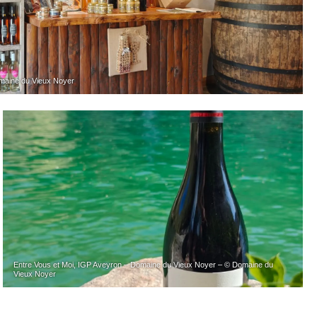
maine du Vieux Noyer
Entre Vous et Moi, IGP Aveyron – Domaine du Vieux Noyer – © Domaine du
Vieux Noyer