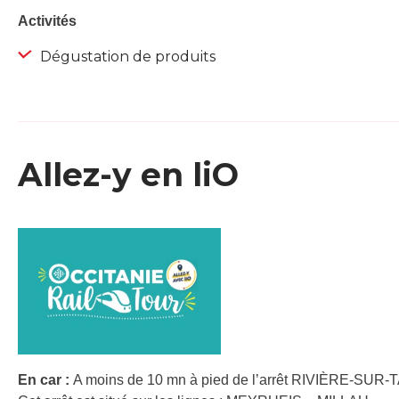
Activités
Dégustation de produits
Allez-y en liO
En car :
A moins de 10 mn à pied de l’arrêt RIVIÈRE-SUR-