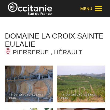
Panneau de gestion des cookies
MENU
DOMAINE LA CROIX SAINTE
EULALIE
PIERRERUE , HÉRAULT
– © Domaine La Croix Sainte
– © Domaine La Croix Sainte
Eulalie
Eulalie