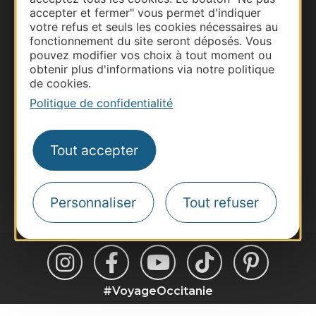
Thermalisme
accepter et fermer" vous permet d'indiquer
votre refus et seuls les cookies nécessaires au
Business/Mice
fonctionnement du site seront déposés. Vous
Pros d'Occitanie
pouvez modifier vos choix à tout moment ou
obtenir plus d'informations via notre politique
Site presse et d'influence
de cookies.
Voyagistes
Politique de confidentialité
Destination Sport
Inscrivez-vous à la lettre d'information
Tout accepter
Destination Occitanie pour recevoir des
suggestions de séjours, de visites et de sorties.
Je m'abonne
Personnaliser
Tout refuser
#VoyageOccitanie