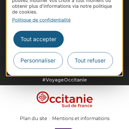
pouvez modifier vos choix à tout moment ou
obtenir plus d'informations via notre politique
Destination Sport
de cookies.
Inscrivez-vous à la lettre d'information
Politique de confidentialité
Destination Occitanie pour recevoir des
suggestions de séjours, de visites et de sorties.
Tout accepter
Je m'abonne
Personnaliser
Tout refuser
#VoyageOccitanie
Plan du site
Mentions et informations