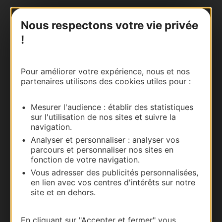
Nous contacter
Nous respectons votre vie privée
!
Carte interactive
Documentation
Pour améliorer votre expérience, nous et nos
partenaires utilisons des cookies utiles pour :
Mesurer l'audience : établir des statistiques
sur l'utilisation de nos sites et suivre la
navigation.
Analyser et personnaliser : analyser vos
parcours et personnaliser nos sites en
fonction de votre navigation.
Vous adresser des publicités personnalisées,
en lien avec vos centres d'intérêts sur notre
Thermalisme
site et en dehors.
Business/Mice
Pros d'Occitanie
En cliquant sur "Accepter et fermer" vous