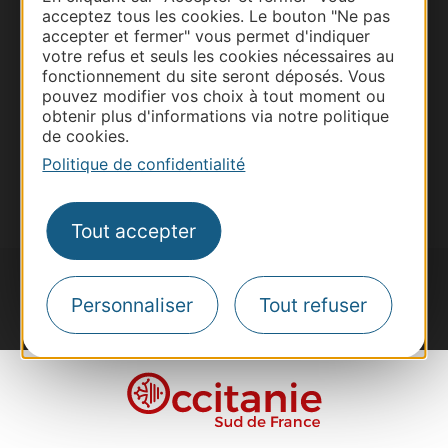
acceptez tous les cookies. Le bouton "Ne pas
Site presse et d'influence
accepter et fermer" vous permet d'indiquer
Voyagistes
votre refus et seuls les cookies nécessaires au
fonctionnement du site seront déposés. Vous
Destination Sport
pouvez modifier vos choix à tout moment ou
obtenir plus d'informations via notre politique
Inscrivez-vous à la lettre d'information
Destination Occitanie pour recevoir des
de cookies.
suggestions de séjours, de visites et de sorties.
Politique de confidentialité
Je m'abonne
Tout accepter
Personnaliser
Tout refuser
#VoyageOccitanie