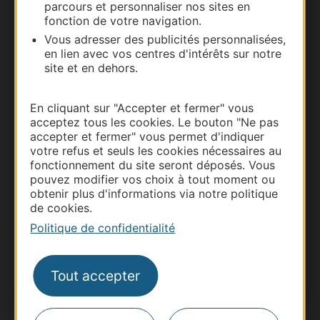
parcours et personnaliser nos sites en
fonction de votre navigation.
Vous adresser des publicités personnalisées,
en lien avec vos centres d'intérêts sur notre
site et en dehors.
En cliquant sur "Accepter et fermer" vous
acceptez tous les cookies. Le bouton "Ne pas
accepter et fermer" vous permet d'indiquer
Thermalisme
votre refus et seuls les cookies nécessaires au
fonctionnement du site seront déposés. Vous
Business/Mice
pouvez modifier vos choix à tout moment ou
Pros d'Occitanie
obtenir plus d'informations via notre politique
de cookies.
Site presse et d'influence
Politique de confidentialité
Voyagistes
Destination Sport
Tout accepter
Inscrivez-vous à la lettre d'information
Destination Occitanie pour recevoir des
suggestions de séjours, de visites et de sorties.