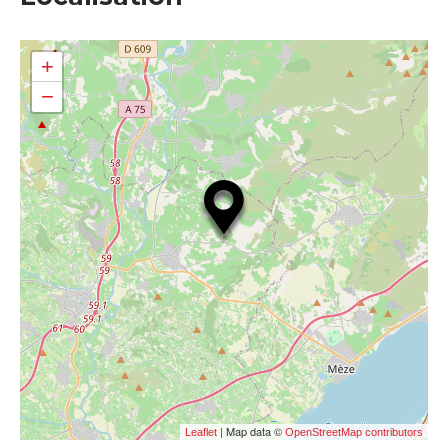
+
−
| Map data ©
Leaflet
OpenStreetMap contributors