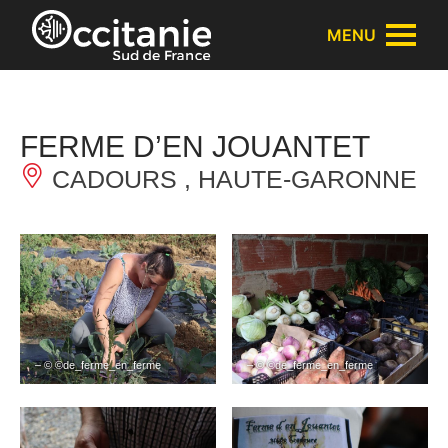
Panneau de gestion des cookies
MENU
FERME D’EN JOUANTET
CADOURS , HAUTE-GARONNE
– © ©de_ferme_en_ferme
– © ©de_ferme_en_ferme