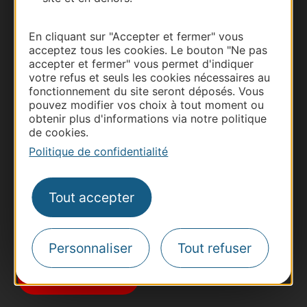
En cliquant sur "Accepter et fermer" vous
acceptez tous les cookies. Le bouton "Ne pas
accepter et fermer" vous permet d'indiquer
votre refus et seuls les cookies nécessaires au
fonctionnement du site seront déposés. Vous
Thermalisme
pouvez modifier vos choix à tout moment ou
obtenir plus d'informations via notre politique
Business/Mice
de cookies.
Pros d'Occitanie
Politique de confidentialité
Site presse et d'influence
Voyagistes
Tout accepter
Destination Sport
Inscrivez-vous à la lettre d'information
Destination Occitanie pour recevoir des
Personnaliser
Tout refuser
suggestions de séjours, de visites et de sorties.
Je m'abonne