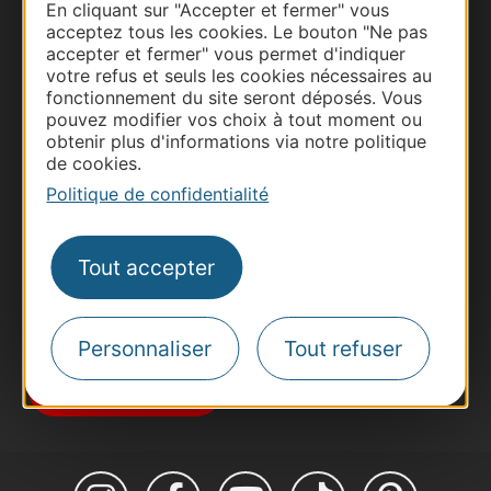
En cliquant sur "Accepter et fermer" vous
acceptez tous les cookies. Le bouton "Ne pas
accepter et fermer" vous permet d'indiquer
votre refus et seuls les cookies nécessaires au
fonctionnement du site seront déposés. Vous
Thermalisme
pouvez modifier vos choix à tout moment ou
obtenir plus d'informations via notre politique
Business/Mice
de cookies.
Pros d'Occitanie
Politique de confidentialité
Site presse et d'influence
Voyagistes
Tout accepter
Destination Sport
Inscrivez-vous à la lettre d'information
Destination Occitanie pour recevoir des
suggestions de séjours, de visites et de sorties.
Personnaliser
Tout refuser
Je m'abonne