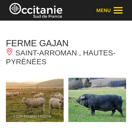
Panneau de gestion des cookies
MENU
FERME GAJAN
SAINT-ARROMAN , HAUTES-
PYRÉNÉES
– © CDP-PIXABAY-FREEPIK
– © CDP