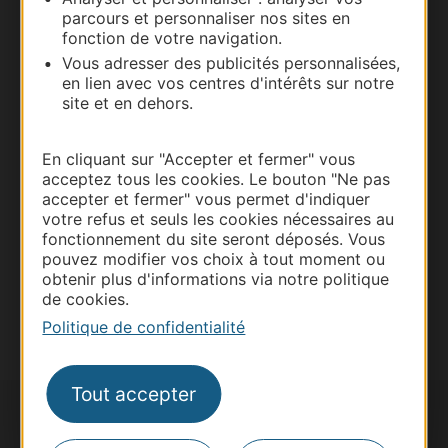
parcours et personnaliser nos sites en
fonction de votre navigation.
Vous adresser des publicités personnalisées,
Thermalisme
en lien avec vos centres d'intérêts sur notre
Business/Mice
site et en dehors.
Pros d'Occitanie
Site presse et d'influence
En cliquant sur "Accepter et fermer" vous
acceptez tous les cookies. Le bouton "Ne pas
Voyagistes
accepter et fermer" vous permet d'indiquer
Destination Sport
votre refus et seuls les cookies nécessaires au
fonctionnement du site seront déposés. Vous
Inscrivez-vous à la lettre d'information
pouvez modifier vos choix à tout moment ou
Destination Occitanie pour recevoir des
obtenir plus d'informations via notre politique
suggestions de séjours, de visites et de sorties.
de cookies.
Je m'abonne
Politique de confidentialité
Tout accepter