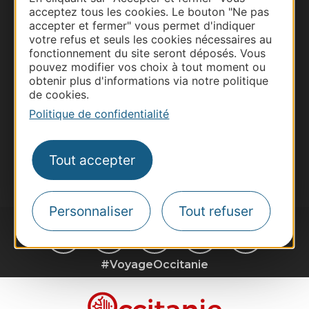
Business/Mice
acceptez tous les cookies. Le bouton "Ne pas
accepter et fermer" vous permet d'indiquer
Pros d'Occitanie
votre refus et seuls les cookies nécessaires au
Site presse et d'influence
fonctionnement du site seront déposés. Vous
pouvez modifier vos choix à tout moment ou
Voyagistes
obtenir plus d'informations via notre politique
Destination Sport
de cookies.
Politique de confidentialité
Inscrivez-vous à la lettre d'information
Destination Occitanie pour recevoir des
suggestions de séjours, de visites et de sorties.
Tout accepter
Je m'abonne
Personnaliser
Tout refuser
#VoyageOccitanie