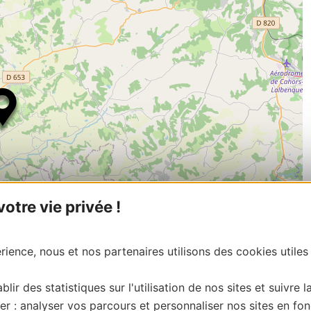
tre vie privée !
ience, nous et nos partenaires utilisons des cookies utiles
| Map data ©
Leaflet
OpenStreetMap contributors
onnaire de cette activité?
blir des statistiques sur l'utilisation de nos sites et suivre l
tacter Lot Tourisme en écrivant à vit@tourisme –
er : analyser vos parcours et personnaliser nos sites en fon