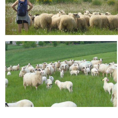
– © ©
– © ©