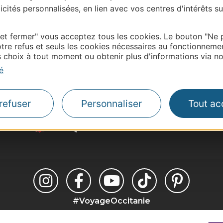
cités personnalisées, en lien avec vos centres d'intérêts su
 et fermer" vous acceptez tous les cookies. Le bouton "Ne 
tre refus et seuls les cookies nécessaires au fonctionneme
Thermalisme
choix à tout moment ou obtenir plus d'informations via not
Business/Mice
é
Pros d'Occitanie
Site presse et d'influe
refuser
Personnaliser
Tout ac
Voyagistes
Destination Sport
#VoyageOccitanie