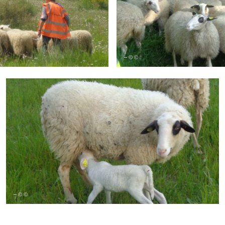
– © ©
– © ©