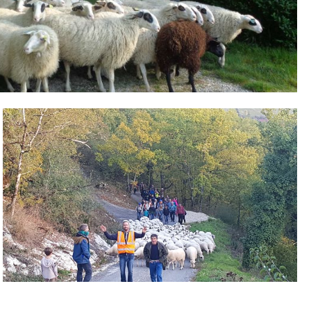
– © ©