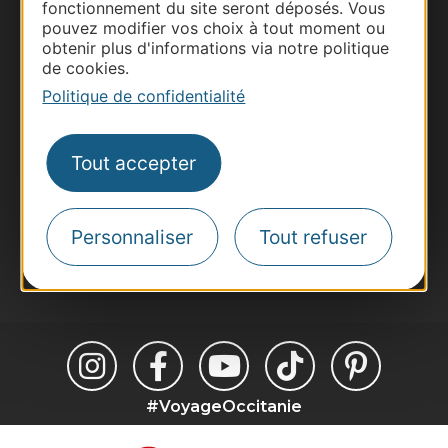
fonctionnement du site seront déposés. Vous
Thermalisme
pouvez modifier vos choix à tout moment ou
Business/Mice
obtenir plus d'informations via notre politique
de cookies.
Pros d'Occitanie
Politique de confidentialité
Site presse et d'influence
Voyagistes
Destination Sport
Tout accepter
Inscrivez-vous à la lettre d'information
Destination Occitanie pour recevoir des
suggestions de séjours, de visites et de sorties.
Personnaliser
Tout refuser
Je m'abonne
#VoyageOccitanie