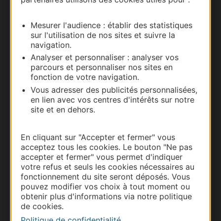
Nous contacter
Mesurer l'audience : établir des statistiques
Carte interactive
sur l'utilisation de nos sites et suivre la
navigation.
Documentation
Analyser et personnaliser : analyser vos
parcours et personnaliser nos sites en
fonction de votre navigation.
Vous adresser des publicités personnalisées,
en lien avec vos centres d'intérêts sur notre
site et en dehors.
En cliquant sur "Accepter et fermer" vous
acceptez tous les cookies. Le bouton "Ne pas
accepter et fermer" vous permet d'indiquer
votre refus et seuls les cookies nécessaires au
Thermalisme
fonctionnement du site seront déposés. Vous
pouvez modifier vos choix à tout moment ou
Business/Mice
obtenir plus d'informations via notre politique
Pros d'Occitanie
de cookies.
Site presse et d'influence
Politique de confidentialité