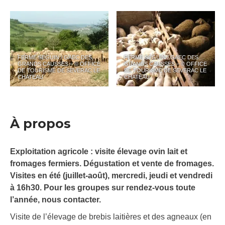
FERME SEGUIN / GAEC DES
FERME SEGUIN / GAEC DES
GRANDS CAUSSES – © OFFICE
GRANDS CAUSSES – © OFFICE
DE TOURISME DE SEVERAC LE
DE TOURISME DE SEVERAC LE
CHATEAU
CHATEAU
À propos
Exploitation agricole : visite élevage ovin lait et
fromages fermiers. Dégustation et vente de fromages.
Visites en été (juillet-août), mercredi, jeudi et vendredi
à 16h30. Pour les groupes sur rendez-vous toute
l’année, nous contacter.
Visite de l’élevage de brebis laitières et des agneaux (en