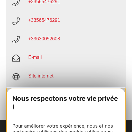
+33565476291
+33565476291
+33630052608
E-mail
Site internet
AJOUTER
Nous respectons votre vie privée
AU CARNET
!
Pour améliorer votre expérience, nous et nos
partenaires utilisons des cookies utiles pour :