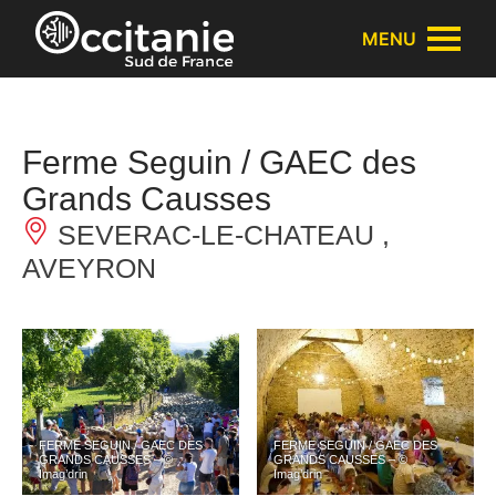
Panneau de gestion des cookies
MENU
Ferme Seguin / GAEC des
Grands Causses
SEVERAC-LE-CHATEAU ,
AVEYRON
FERME SEGUIN / GAEC DES
FERME SEGUIN / GAEC DES
GRANDS CAUSSES – ©
GRANDS CAUSSES – ©
Imag’drin
Imag’drin