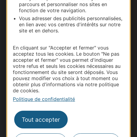
parcours et personnaliser nos sites en
fonction de votre navigation.
Vous adresser des publicités personnalisées,
en lien avec vos centres d'intérêts sur notre
site et en dehors.
En cliquant sur "Accepter et fermer" vous
Thermalisme
acceptez tous les cookies. Le bouton "Ne pas
Business/Mice
accepter et fermer" vous permet d'indiquer
votre refus et seuls les cookies nécessaires au
Pros d'Occitanie
fonctionnement du site seront déposés. Vous
Site presse et d'influence
pouvez modifier vos choix à tout moment ou
obtenir plus d'informations via notre politique
Voyagistes
de cookies.
Destination Sport
Politique de confidentialité
Inscrivez-vous à la lettre d'information
Destination Occitanie pour recevoir des
suggestions de séjours, de visites et de sorties.
Tout accepter
Je m'abonne