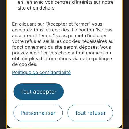
en lien avec vos centres d'intérêts sur notre
site et en dehors.
Thermalisme
Business/Mice
En cliquant sur "Accepter et fermer" vous
Pros d'Occitanie
acceptez tous les cookies. Le bouton "Ne pas
Site presse et d'influence
accepter et fermer" vous permet d'indiquer
votre refus et seuls les cookies nécessaires au
Voyagistes
fonctionnement du site seront déposés. Vous
Destination Sport
pouvez modifier vos choix à tout moment ou
obtenir plus d'informations via notre politique
Inscrivez-vous à la lettre d'information
de cookies.
Destination Occitanie pour recevoir des
suggestions de séjours, de visites et de sorties.
Politique de confidentialité
Je m'abonne
Tout accepter
Personnaliser
Tout refuser
#VoyageOccitanie