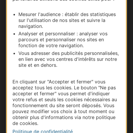
Carte interactive
Mesurer l'audience : établir des statistiques
Documentation
sur l'utilisation de nos sites et suivre la
navigation.
Analyser et personnaliser : analyser vos
parcours et personnaliser nos sites en
fonction de votre navigation.
Vous adresser des publicités personnalisées,
en lien avec vos centres d'intérêts sur notre
site et en dehors.
En cliquant sur "Accepter et fermer" vous
acceptez tous les cookies. Le bouton "Ne pas
Thermalisme
accepter et fermer" vous permet d'indiquer
Business/Mice
votre refus et seuls les cookies nécessaires au
Pros d'Occitanie
fonctionnement du site seront déposés. Vous
pouvez modifier vos choix à tout moment ou
Site presse et d'influence
obtenir plus d'informations via notre politique
Voyagistes
de cookies.
Destination Sport
Politique de confidentialité