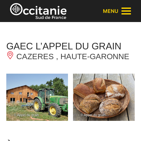
Panneau de gestion des cookies
MENU
GAEC L’APPEL DU GRAIN
CAZERES , HAUTE-GARONNE
– © Appel du grain
– © Appel du grain