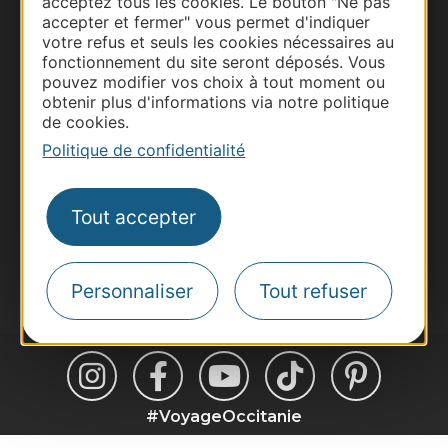
acceptez tous les cookies. Le bouton "Ne pas
Thermalisme
accepter et fermer" vous permet d'indiquer
votre refus et seuls les cookies nécessaires au
Business/Mice
fonctionnement du site seront déposés. Vous
Pros d'Occitanie
pouvez modifier vos choix à tout moment ou
obtenir plus d'informations via notre politique
Site presse et d'influence
de cookies.
Voyagistes
Politique de confidentialité
Destination Sport
Inscrivez-vous à la lettre d'information
Tout accepter
Destination Occitanie pour recevoir des
suggestions de séjours, de visites et de sorties.
Je m'abonne
Personnaliser
Tout refuser
#VoyageOccitanie