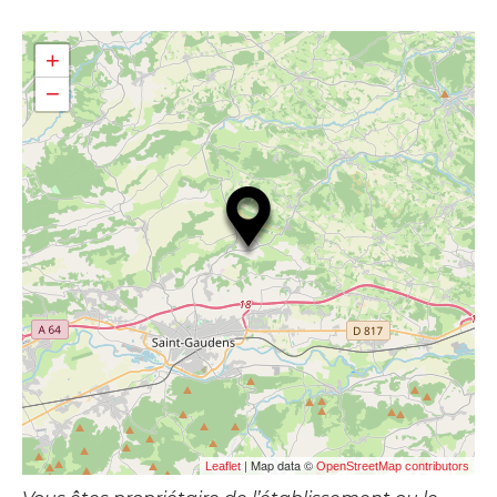
+
−
| Map data ©
Leaflet
OpenStreetMap contributors